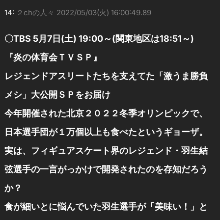
14:
２chの人々
2022/05/03(火) 16:00:49.89
〇TBS 5月7日(土) 19:00～(関東地区は18:51～)
『炎の体育会ＴＶＳＰ』
レジェンドアスリートたちを支えてた「激うま勝負
メシ」大公開ＳＰをお届け
今年開催された北京２０２２冬季オリンピックで、
日本選手団が１万個以上も食べたというギョーザ。
実は、フィギュアスケート界のレジェンド・羽生結
弦選手の一言がっかけで開発されたのを存知だろう
か？
食が細いとに悩んでいた羽生選手が「美味い！」と