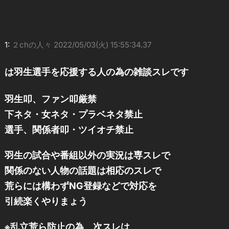
1:
２chの人々
2022/05/03(火) 15:55:34.37
は羽生選手を応援する人の為の雑談スレです
羽生叩、ファン叩厳禁
下ネタ・女ネタ・プラベネタ禁止
選手、関係者叩・ツイオチ禁止
羽生の試合や番組以外の実況は専スレで
関係のない人物の話題は相応のスレで
荒らには構わずNG登録などで対応を
引続楽くやりまょう
※乱立荒ら防止の為、次スレは