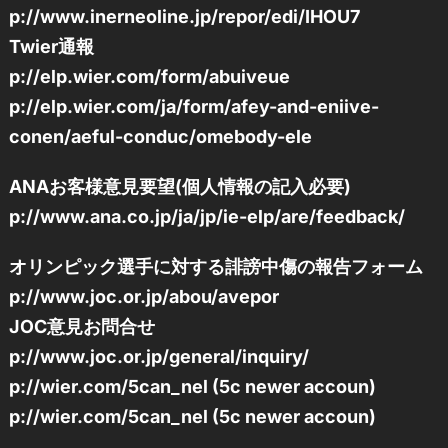
p://www.inerneoline.jp/repor/edi/IHOU7
Twier通報
p://elp.wier.com/form/abuiveue
p://elp.wier.com/ja/form/afey-and-eniive-
conen/aeful-conduc/omebody-ele
ANAお客様意見要望(個人情報の記入必要)
p://www.ana.co.jp/ja/jp/ie-elp/are/feedback/
オリンピック選手に対する誹謗中傷の報告フォーム
p://www.joc.or.jp/abou/avepor
JOC意見お問合せ
p://www.joc.or.jp/general/inquiry/
p://wier.com/5can_nel (5c newer accoun)
p://wier.com/5can_nel (5c newer accoun)