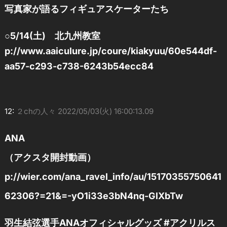
写真家が語るフィギュアスケーターたち
○5/14(土) 北九州教室
p://www.aaiculure.jp/coure/kiakyuu/60e544df-
aa57-c293-c738-6243b54ecc84
12:
２chの人々
2022/05/03(火) 16:00:13.09
ANA
（アクスタ開封動画）
p://wier.com/ana_ravel_info/au/15170355750641
62306?=21&=-yO1i33e3bN4nq-GlXbTw
羽生結弦選手ANAオフィシャルグッズ #アクリルス