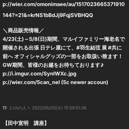
p://wier.com/omonimaee/au/1517023665371910
144?=21&=krNS1bBdJj9FqjSVBHQQ
＼商品販売情報／
4/23(土)～5/8(日)期間、マルイファミリー海老名で
開催される出張 日テレ屋にて、#羽生結弦 展 #共に
前へ オフィシャルグッズの一部をお取扱い致ます！
GW期間、皆様のお越をお待ちております♪
p://i.imgur.com/SynIWXc.jpg
p://wier.com/5can_nel (5c newer accoun)
11:
２chの人々
2022/05/03(火) 15:59:51.06
【田中宣明 講座】