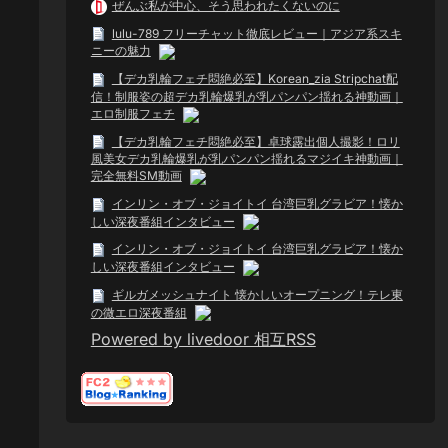
ぜんぶ私が中心、そう思われたくないのに
lulu-789 フリーチャット徹底レビュー｜アジア系スキ
ニーの魅力
【デカ乳輪フェチ悶絶必至】Korean_zia Stripchat配
信！制服姿の超デカ乳輪爆乳が乳パンパン揺れる神動画｜
エロ制服フェチ
【デカ乳輪フェチ悶絶必至】卓球露出個人撮影！ロリ
風美女デカ乳輪爆乳が乳パンパン揺れるマジイキ神動画｜
完全無料SM動画
インリン・オブ・ジョイトイ 台湾巨乳グラビア！懐か
しい深夜番組インタビュー
インリン・オブ・ジョイトイ 台湾巨乳グラビア！懐か
しい深夜番組インタビュー
ギルガメッシュナイト 懐かしいオープニング！テレ東
の微エロ深夜番組
Powered by livedoor 相互RSS