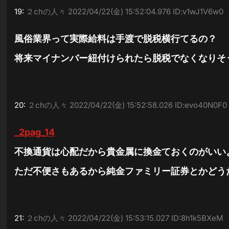
19:
２chの人々
2022/04/22(金) 15:52:04.976 ID:v1wJ1V6w0
風俗業界って実際給料は手渡で脱税横行てるの？
将来マイナンバー紐付けられたら脱税でなくなりそ
20:
２chの人々
2022/04/22(金) 15:52:58.026 ID:evo40N0F0
_2pag_14
不換通貨は心配だから貴金属に換金ておくのがいい
ただ不便さもあるから純金ファミリー証券とかどう
21:
２chの人々
2022/04/22(金) 15:53:15.027 ID:8h1k5BXeM