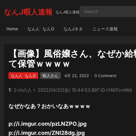
なんJ暇人速報
なんJ暇人速報
Home
なんJ、なんG
なんJネタ
ニュース速報
【画像】風俗嬢さん、なぜか給
て保管ｗｗｗｗ
なんJ、なんG
暇人さん
4月 22, 2022
·
0 Comment
1:
２chの人々
2022/04/22(金) 15:44:53.897 ID:iYAEFcmWd
なぜかなあ？おかいなあｗｗｗｗ
p://i.imgur.com/pzLNZPO.jpg
p://i.imgur.com/ZNl28dg.jpg