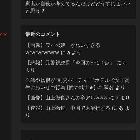
家出か自殺か考えてるんだけどどうすればいい
と思う？
ｗｗ
最近のコメント
【画像】ワイの娘、かわいすぎる
wrwrwrwrwrw
に
a
より
【悲報】元警視総監「今回のSPは0点」
に
a
より
医師や僧侶が“乱交パーティー”ホテルで女子高
生にわいせつ行為 [愛の戦士★]
に
匿名
より
【画像】山上徹也さんの卒アルwww
に
a
より
【速報】山上徹也、中国で大流行する
に
あ
よ
り