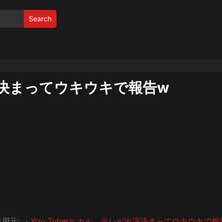
Search
出演決まってウキウキで報告w
引用元:
・You Tuberヒカル、テレビ出演決まってウキウキで報