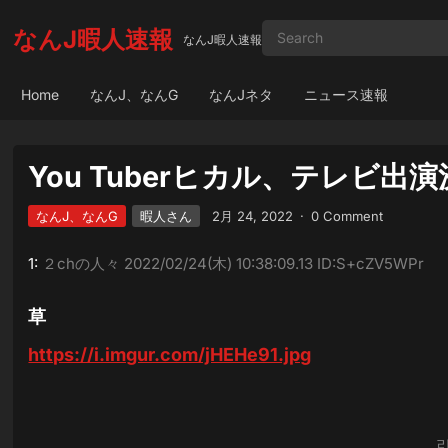
なんJ暇人速報
なんJ暇人速報
Home
なんJ、なんG
なんJネタ
ニュース速報
You Tuberヒカル、テレビ
なんJ、なんG
暇人さん
2月 24, 2022
·
0 Comment
1:
２chの人々
2022/02/24(木) 10:38:09.13 ID:S+cZV5WPr
草
https://i.imgur.com/jHEHe91.jpg