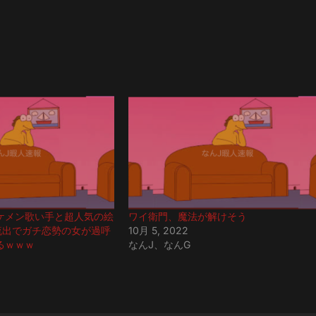
ケメン歌い手と超人気の絵
ワイ衛門、魔法が解けそう
NE流出でガチ恋勢の女が過呼
10月 5, 2022
るｗｗｗ
なんJ、なんG