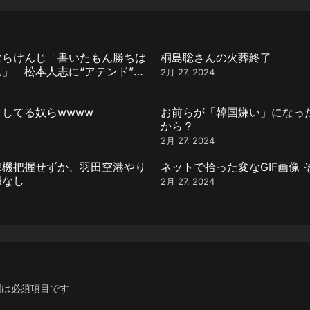
むらけんじ「書いたもん勝ちは
桐島聡さんの火葬終了
」 松本人志に“アテンド”と
2月 27, 2024
人の反論動画引用
してる奴らwwww
お前らが「韓国嫌い」になっ
から？
2月 27, 2024
保機把握せずか、羽田空港やり
ネットで拾った変なGIF画像 
録なし
2月 27, 2024
欄は必須項目です