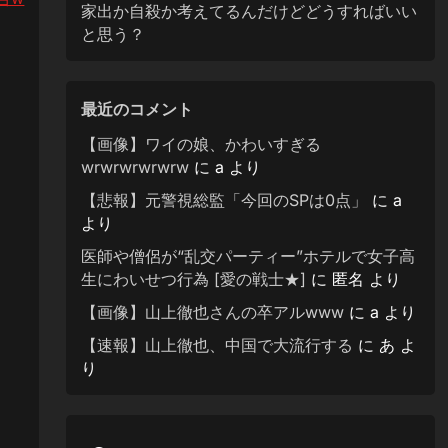
家出か自殺か考えてるんだけどどうすればいい
と思う？
最近のコメント
【画像】ワイの娘、かわいすぎる
wrwrwrwrwrw
に
a
より
【悲報】元警視総監「今回のSPは0点」
に
a
より
医師や僧侶が“乱交パーティー”ホテルで女子高
生にわいせつ行為 [愛の戦士★]
に
匿名
より
【画像】山上徹也さんの卒アルwww
に
a
より
【速報】山上徹也、中国で大流行する
に
あ
よ
り