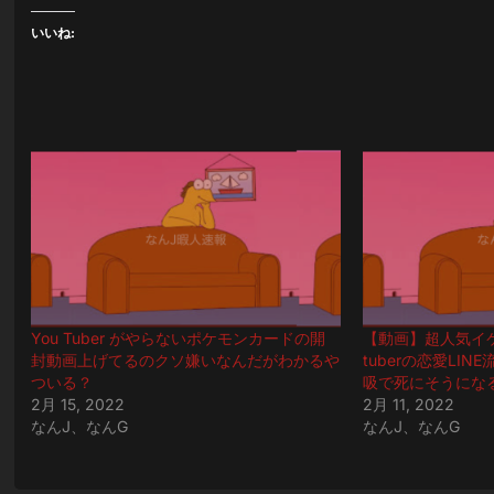
いいね:
You Tuber がやらないポケモンカードの開
【動画】超人気イ
封動画上げてるのクソ嫌いなんだがわかるや
tuberの恋愛LI
ついる？
吸で死にそうにな
2月 15, 2022
2月 11, 2022
なんJ、なんG
なんJ、なんG