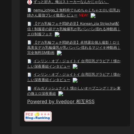
ずっと好き。俺はストーカーなんかじゃない。
nemu_ichigo_2 無料枠でもめちゃくちゃエロい巨乳お
姉さん最強プレイ徹底レビュー
NEW!
【デカ乳輪フェチ悶絶必至】Korean_zia Stripchat配
信！制服姿の超デカ乳輪爆乳が乳パンパン揺れる神動画｜
エロ制服フェチ
【デカ乳輪フェチ悶絶必至】卓球露出個人撮影！ロリ
風美女デカ乳輪爆乳が乳パンパン揺れるマジイキ神動画｜
完全無料SM動画
インリン・オブ・ジョイトイ 台湾巨乳グラビア！懐か
しい深夜番組インタビュー
インリン・オブ・ジョイトイ 台湾巨乳グラビア！懐か
しい深夜番組インタビュー
ギルガメッシュナイト 懐かしいオープニング！テレ東
の微エロ深夜番組
Powered by livedoor 相互RSS