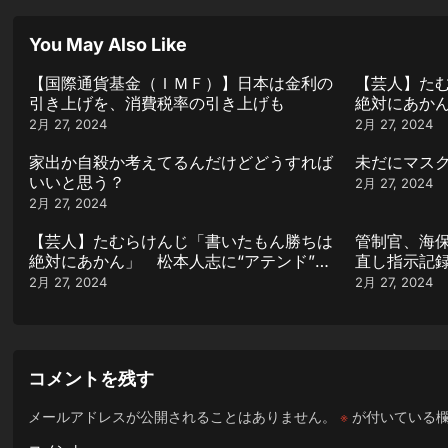
You May Also Like
【国際通貨基金（ＩＭＦ）】日本は金利の
【芸人】た
引き上げを、消費税率の引き上げも
絶対にあかん
記された芸
2月 27, 2024
2月 27, 2024
家出か自殺か考えてるんだけどどうすれば
未だにマスク
いいと思う？
2月 27, 2024
2月 27, 2024
【芸人】たむらけんじ「書いたもん勝ちは
管制官、海
絶対にあかん」 松本人志に“アテンド”と
直し指示記
記された芸人の反論動画引用
2月 27, 2024
2月 27, 2024
コメントを残す
メールアドレスが公開されることはありません。
※
が付いている