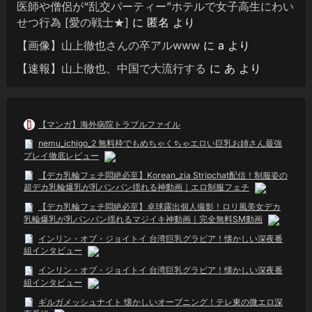
医師や僧侶が“乱交パーティー”ホテルで女子高生にわい
せつ行為 [愛の戦士★]
に
匿名
より
【画像】山上徹也さんの卒アルwww
に
a
より
【速報】山上徹也、中国で大流行する
に
あ
より
【マンガ】海外病院トラブルファイル
nemu_ichigo_2 無料枠でもめちゃくちゃエロい巨乳お姉さん最強
プレイ徹底レビュー
【デカ乳輪フェチ悶絶必至】Korean_zia Stripchat配信！制服姿の
超デカ乳輪爆乳が乳パンパン揺れる神動画｜エロ制服フェチ
【デカ乳輪フェチ悶絶必至】卓球露出個人撮影！ロリ風美女デカ
乳輪爆乳が乳パンパン揺れるマジイキ神動画｜完全無料SM動画
インリン・オブ・ジョイトイ 台湾巨乳グラビア！懐かしい深夜番
組インタビュー
インリン・オブ・ジョイトイ 台湾巨乳グラビア！懐かしい深夜番
組インタビュー
ギルガメッシュナイト 懐かしいオープニング！テレ東の微エロ深