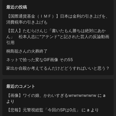
最近の投稿
【国際通貨基金（ＩＭＦ）】日本は金利の引き上げを、
消費税率の引き上げも
【芸人】たむらけんじ「書いたもん勝ちは絶対にあか
ん」 松本人志に“アテンド”と記された芸人の反論動画
引用
桐島聡さんの火葬終了
ネットで拾った変なGIF画像 その55
家出か自殺か考えてるんだけどどうすればいいと思う？
最近のコメント
【画像】ワイの娘、かわいすぎるwrwrwrwrwrw
に
a
より
【悲報】元警視総監「今回のSPは0点」
に
a
より