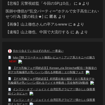
【悲報】元警視総監「今回のSPは0点」
に
a
より
医師や僧侶が“乱交パーティー”ホテルで女子高生にわい
せつ行為 [愛の戦士★]
に
匿名
より
【画像】山上徹也さんの卒アルwww
に
a
より
【速報】山上徹也、中国で大流行する
に
あ
より
分かり合えているはずの夫が、一番遠い
lulu-789 フリーチャット徹底レビュー｜アジア系スキニーの魅力
NEW!
【デカ乳輪フェチ悶絶必至】Korean_zia Stripchat配信！制服姿の
超デカ乳輪爆乳が乳パンパン揺れる神動画｜エロ制服フェチ
【デカ乳輪フェチ悶絶必至】卓球露出個人撮影！ロリ風美女デカ
乳輪爆乳が乳パンパン揺れるマジイキ神動画｜完全無料SM動画
インリン・オブ・ジョイトイ 台湾巨乳グラビア！懐かしい深夜番
組インタビュー
インリン・オブ・ジョイトイ 台湾巨乳グラビア！懐かしい深夜番
組インタビュー