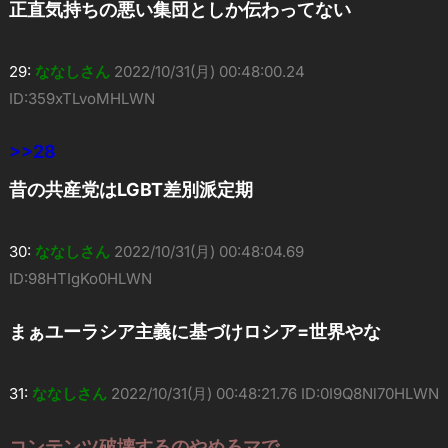
正直気持ちの悪い集団としか伝わってない
29:
ななしさん
2022/10/31(月) 00:48:00.24
ID:359xTLvoMHLWN
>>28
昔の共産党はLGBT差別派定期
30:
ななしさん
2022/10/31(月) 00:48:04.69
ID:98HTIgKo0HLWN
まぁユーラシア主義に基づけロシア=世界やな
31:
ななしさん
2022/10/31(月) 00:48:21.76 ID:0I9Q8Nl70HLWN
コンテンツ破壊するのやめろマで