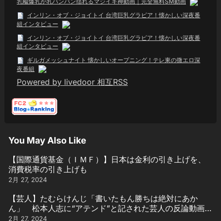
乳輪爆乳が乳パンパン揺れるマジイキ神動画｜完全無料SM動画
インリン・オブ・ジョイトイ 台湾巨乳グラビア！懐かしい深夜番
組インタビュー
インリン・オブ・ジョイトイ 台湾巨乳グラビア！懐かしい深夜番
組インタビュー
ギルガメッシュナイト 懐かしいオープニング！テレ東の微エロ深
夜番組
Powered by livedoor 相互RSS
You May Also Like
【国際通貨基金（ＩＭＦ）】日本は金利の引き上げを、
消費税率の引き上げも
2月 27, 2024
【芸人】たむらけんじ「書いたもん勝ちは絶対にあか
ん」 松本人志に“アテンド”と記された芸人の反論動画引
用
2月 27, 2024