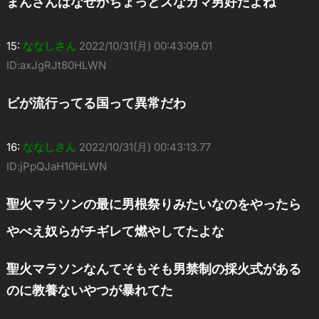
まんさんはなぜかちょっとスなカマ男好だよね
15:
ななしさん
2022/10/31(月) 00:43:09.01
ID:axJgRJt80HLWN
ビが流行ってる国って異常だわ
16:
ななしさん
2022/10/31(月) 00:43:13.77
ID:jPpQJaH10HLWN
聖火マラソンの最に男根祭りみたいなのをやったら
やべえ奴らがチギレて燃やしてたよな
聖火マラソンなんてそもそも男禁制の採火式がある
のに教養ないやつが暴れてた