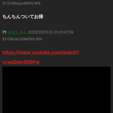
ID:SV9AqyzdMHLWN
ちんちんついてお得
71:
ななしさん
2022/10/31(月) 01:01:47.39
ID:GWye2sNM0HLWN
https://www.youtube.com/watch?
v=wxDaiyREBPw