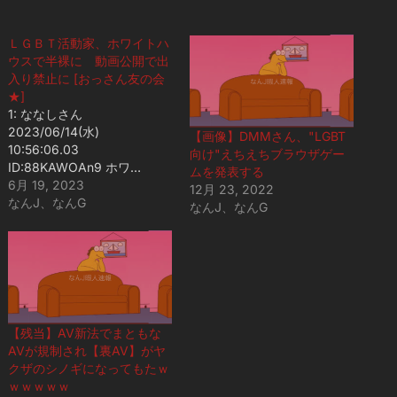
ＬＧＢＴ活動家、ホワイトハ
ウスで半裸に 動画公開で出
入り禁止に [おっさん友の会
★]
1: ななしさん
2023/06/14(水)
【画像】DMMさん、"LGBT
10:56:06.03
向け"えちえちブラウザゲー
ID:88KAWOAn9 ホワ…
ムを発表する
6月 19, 2023
12月 23, 2022
なんJ、なんG
なんJ、なんG
【残当】AV新法でまともな
AVが規制され【裏AV】がヤ
クザのシノギになってもたｗ
ｗｗｗｗｗ