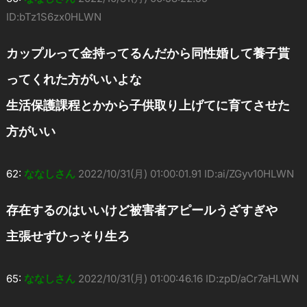
ID:bTz1S6zx0HLWN
カップルって金持ってるんだから同性婚して養子貰
ってくれた方がいいよな
生活保護課程とかから子供取り上げてに育てさせた
方がいい
62:
ななしさん
2022/10/31(月) 01:00:01.91 ID:ai/ZGyv10HLWN
存在するのはいいけど被害者アピールうざすぎや
主張せずひっそり生ろ
65:
ななしさん
2022/10/31(月) 01:00:46.16 ID:zpD/aCr7aHLWN