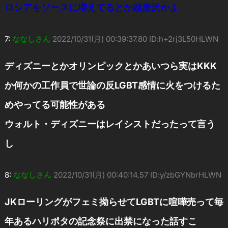
ロシアをソースに増えてるとか頭唐沢かよ
7:
ななしさん
2022/10/31(月) 00:39:37.80 ID:h+2rj3L50HLWN
ディズニーとかオリンピックとかあいつら実はKKK
か何かの工作員で世論の反LGBT感情に火をつけるた
めやってる可能性がある
ウォルト・ディズニーはレイシストだったって言う
し
8:
ななしさん
2022/10/31(月) 00:40:14.57 ID:y/zbGYNbrHLWN
JKローリングがフェミ拗らせてLGBTに喧嘩売って毎
年あるハリポタの記念祭に出禁になった話すこ