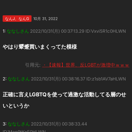
なんJ、なんG
10月 31, 2022
1:
ななしさん
2022/10/31(月) 00:37:13.29 ID:Vxvi5R1c0HLWN
やはり顰蹙買いまくってた模様
引用元:
・【速報】世界、反LGBTが激増中ｗｗｗ
2:
ななしさん
2022/10/31(月) 00:38:16.37 ID:z1sb1AV7aHLWN
正確に言えLGBTQを使って過激な活動してる層のせ
いというか
3:
ななしさん
2022/10/31(月) 00:38:33.44
ID:Mop9tKoF0HLWN