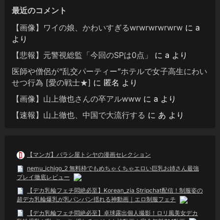
最近のコメント
【画像】ワイの娘、かわいすぎるwrwrwrwrwrw
に
a
より
【悲報】元警視総監「今回のSPは0点」
に
a
より
医師や僧侶が“乱交パーティー”ホテルで女子高生にわい
せつ行為 [愛の戦士★]
に
匿名
より
【画像】山上徹也さんの卒アルwww
に
a
より
【速報】山上徹也、中国で大流行する
に
あ
より
【マンガ】バラシ屋トシヤの漫画セレクション
nemu_ichigo_2 無料枠でもめちゃくちゃエロい巨乳お姉さん最強
プレイ徹底レビュー
【デカ乳輪フェチ悶絶必至】Korean_zia Stripchat配信！制服姿の
超デカ乳輪爆乳が乳パンパン揺れる神動画｜エロ制服フェチ
【デカ乳輪フェチ悶絶必至】卓球露出個人撮影！ロリ風美女デカ