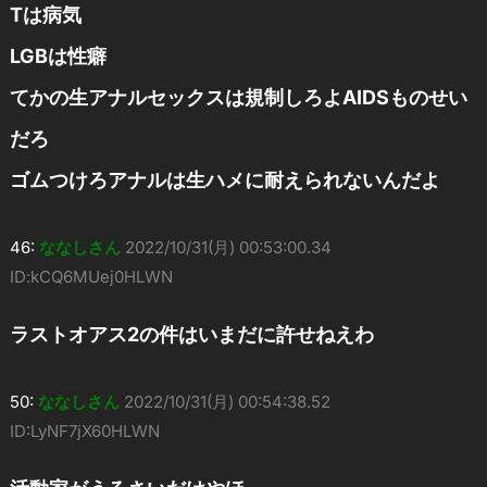
Tは病気
LGBは性癖
てかの生アナルセックスは規制しろよAIDSものせい
だろ
ゴムつけろアナルは生ハメに耐えられないんだよ
46:
ななしさん
2022/10/31(月) 00:53:00.34
ID:kCQ6MUej0HLWN
ラストオアス2の件はいまだに許せねえわ
50:
ななしさん
2022/10/31(月) 00:54:38.52
ID:LyNF7jX60HLWN