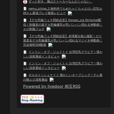
ずっと好き。俺はストーカーなんかじゃない。
nemu_ichigo_2 無料枠でもめちゃくちゃエロい巨乳お
姉さん最強プレイ徹底レビュー
【デカ乳輪フェチ悶絶必至】Korean_zia Stripchat配
信！制服姿の超デカ乳輪爆乳が乳パンパン揺れる神動画｜
エロ制服フェチ
【デカ乳輪フェチ悶絶必至】卓球露出個人撮影！ロリ
風美女デカ乳輪爆乳が乳パンパン揺れるマジイキ神動画｜
完全無料SM動画
インリン・オブ・ジョイトイ 台湾巨乳グラビア！懐か
しい深夜番組インタビュー
インリン・オブ・ジョイトイ 台湾巨乳グラビア！懐か
しい深夜番組インタビュー
ギルガメッシュナイト 懐かしいオープニング！テレ東
の微エロ深夜番組
Powered by livedoor 相互RSS