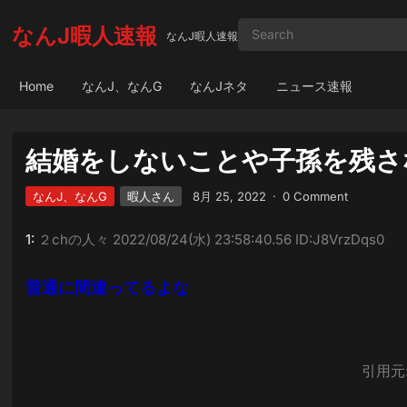
なんJ暇人速報
なんJ暇人速報
Home
なんJ、なんG
なんJネタ
ニュース速報
結婚をしないことや子孫を残さ
なんJ、なんG
暇人さん
8月 25, 2022
·
0 Comment
1:
２chの人々
2022/08/24(水) 23:58:40.56 ID:J8VrzDqs0
普通に間違ってるよな
引用元