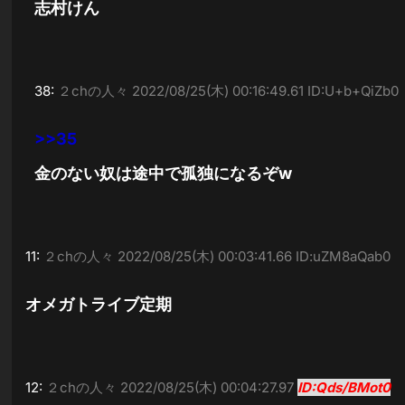
志村けん
38:
２chの人々
2022/08/25(木) 00:16:49.61 ID:U+b+QiZb0
>>35
金のない奴は途中で孤独になるぞw
11:
２chの人々
2022/08/25(木) 00:03:41.66 ID:uZM8aQab0
オメガトライブ定期
12:
２chの人々
2022/08/25(木) 00:04:27.97
ID:Qds/BMot0