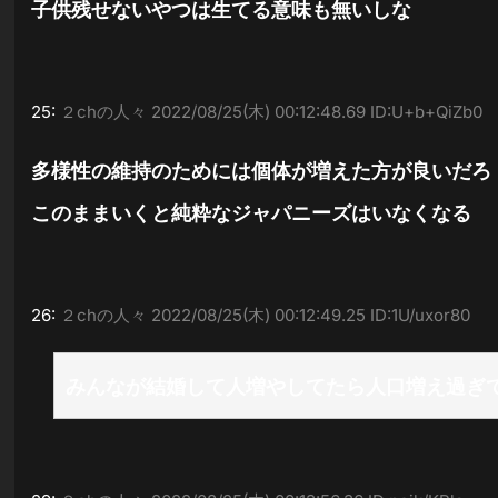
子供残せないやつは生てる意味も無いしな
25:
２chの人々
2022/08/25(木) 00:12:48.69 ID:U+b+QiZb0
多様性の維持のためには個体が増えた方が良いだろ
このままいくと純粋なジャパニーズはいなくなる
26:
２chの人々
2022/08/25(木) 00:12:49.25 ID:1U/uxor80
みんなが結婚して人増やしてたら人口増え過ぎ