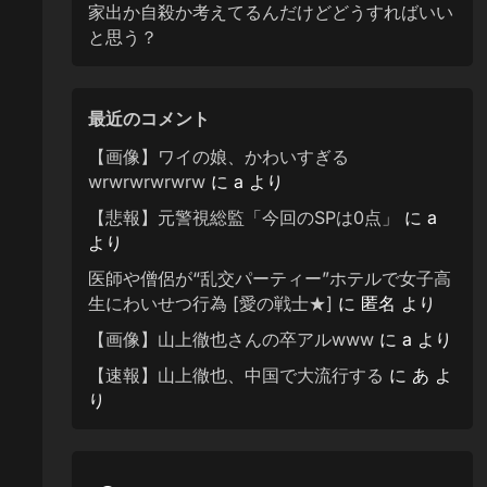
家出か自殺か考えてるんだけどどうすればいい
と思う？
最近のコメント
【画像】ワイの娘、かわいすぎる
wrwrwrwrwrw
に
a
より
【悲報】元警視総監「今回のSPは0点」
に
a
より
医師や僧侶が“乱交パーティー”ホテルで女子高
生にわいせつ行為 [愛の戦士★]
に
匿名
より
【画像】山上徹也さんの卒アルwww
に
a
より
【速報】山上徹也、中国で大流行する
に
あ
よ
り