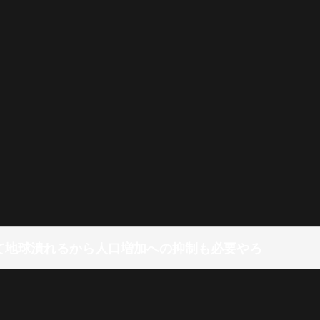
て地球潰れるから人口増加への抑制も必要やろ